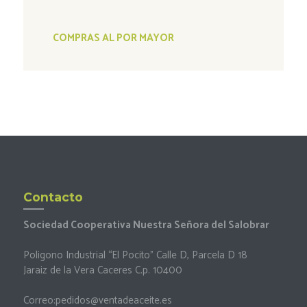
COMPRAS AL POR MAYOR
Contacto
Sociedad Cooperativa Nuestra Señora del Salobrar
Poligono Industrial “El Pocito” Calle D, Parcela D 18
Jaraiz de la Vera Caceres C.p. 10400
Correo:
pedidos@ventadeaceite.es