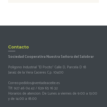
Contacto
Sociedad Cooperativa Nuestra Señora del Salobrar
Poligono Industrial “El Pocito” Calle D, Parcela D 18
Jaraiz de la Vera Caceres C.p. 10400
Correo:
pedidos@ventadeaceite.es
Tlf: 927 46 04 42 / 639 65 16 32
Horarios de atencion: De Lunes a viernes de 9:00 a 13:00
y de 14:00 a 18:00