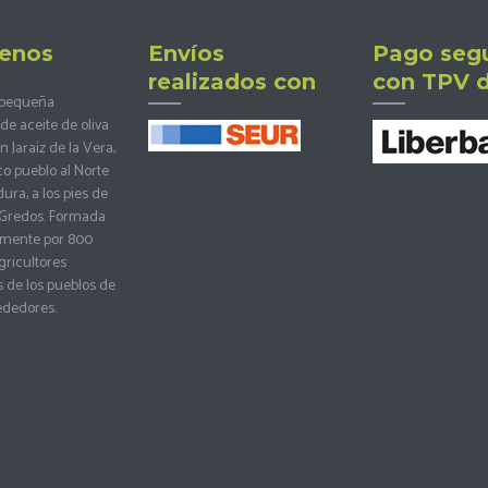
enos
Envíos
Pago seg
realizados con
con TPV d
 pequeña
de aceite de oliva
 Jaraíz de la Vera,
co pueblo al Norte
ra, a los pies de
e Gredos. Formada
mente por 800
ricultores
 de los pueblos de
rededores.