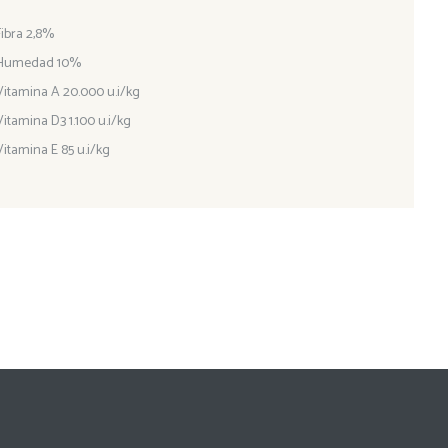
Fibra 2,8%
Humedad 10%
Vitamina A 20.000 u.i/kg
Vitamina D3 1.100 u.i/kg
Vitamina E 85 u.i/kg