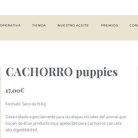
OOPERATIVA
TIENDA
NUESTRO ACEITE
PREMIOS
CON
CACHORRO puppies
17,00
€
Formato: Saco de 15 Kg
Desarrollado especialmente para las etapas iniciales del animal que
hacen de él un producto muy apetecible para cachorros con una
alta digestibilidad.