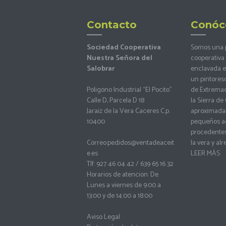
Contacto
Conóc
Sociedad Cooperativa
Somos una
Nuestra Señora del
cooperativa 
Salobrar
enclavada en
un pintores
Poligono Industrial “El Pocito”
de Extremadu
Calle D, Parcela D 18
la Sierra d
Jaraiz de la Vera Caceres C.p.
aproximada
10400
pequeños ag
procedentes
Correo:
pedidos@ventadeaceit
la vera y al
e.es
LEER MÁS
Tlf: 927 46 04 42 / 639 65 16 32
Horarios de atencion: De
Lunes a viernes de 9:00 a
13:00 y de 14:00 a 18:00
Aviso Legal