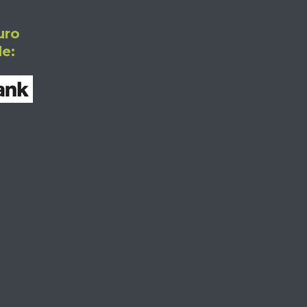
uro
e: