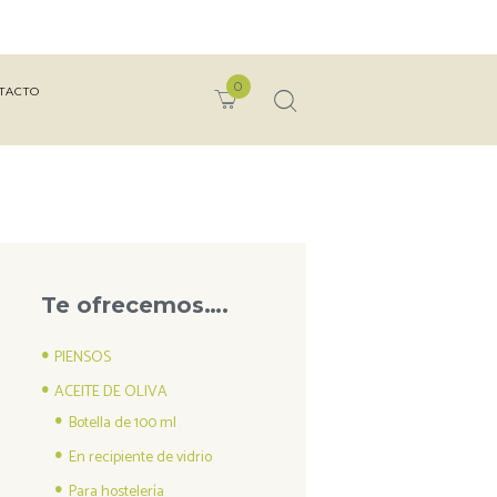
0
TACTO
Te ofrecemos….
PIENSOS
ACEITE DE OLIVA
Botella de 100 ml
En recipiente de vidrio
Para hostelería