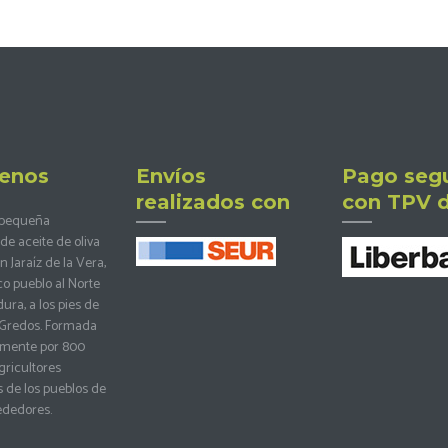
enos
Envíos
Pago seg
realizados con
con TPV d
 pequeña
de aceite de oliva
 Jaraíz de la Vera,
co pueblo al Norte
ra, a los pies de
e Gredos. Formada
mente por 800
ricultores
 de los pueblos de
rededores.