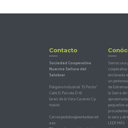
Contacto
Conóc
Sociedad Cooperativa
Somos una
Nuestra Señora del
cooperativa 
Salobrar
enclavada en
un pintores
Poligono Industrial “El Pocito”
de Extremadu
Calle D, Parcela D 18
la Sierra d
Jaraiz de la Vera Caceres C.p.
aproximada
10400
pequeños ag
procedentes
Correo:
pedidos@ventadeaceit
la vera y al
e.es
LEER MÁS