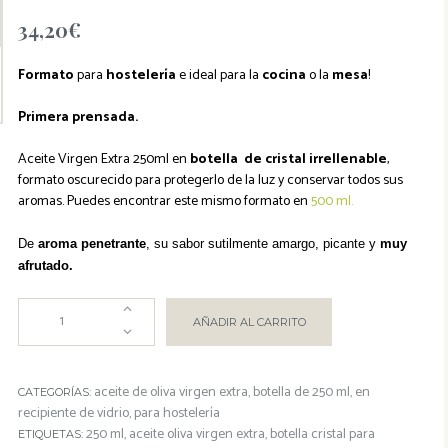
34,20
€
Formato
para
hostelería
e ideal para la
cocina
o la
mesa
!
Primera prensada.
Aceite Virgen Extra 250ml en
botella de cristal irrellenable
,
formato oscurecido para protegerlo de la luz y conservar todos sus
aromas. Puedes encontrar este mismo formato en
500 ml.
De
aroma penetrante
, su sabor sutilmente amargo, picante y
muy
afrutado.
AÑADIR AL CARRITO
aceite de oliva virgen extra
botella de 250 ml
en
CATEGORÍAS:
,
,
recipiente de vidrio
para hostelería
,
250 ml
aceite oliva virgen extra
botella cristal para
ETIQUETAS:
,
,