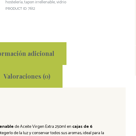
hostelería
tapon irrellenable
vidrio
,
,
7612
PRODUCT ID:
ormación adicional
Valoraciones (0)
llenable
de Aceite Virgen Extra 250ml en
cajas de 6
tegerlo de la luz y conservar todos sus aromas, ideal para la