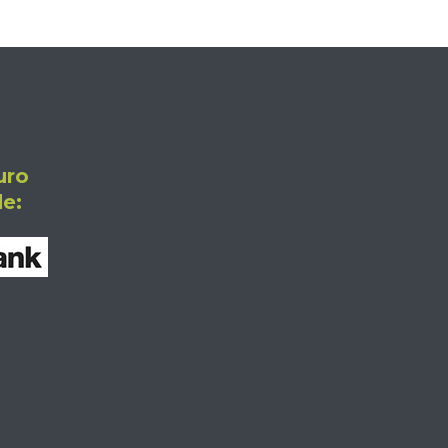
uro
e: