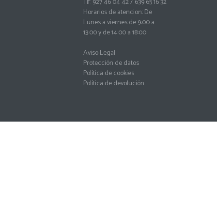
Tlf: 927 46 04 42 / 639 65 16 32
Horarios de atencion: De
Lunes a viernes de 9:00 a
13:00 y de 14:00 a 18:00
Aviso Legal
Protección de datos
Política de cookies
Política de devolución