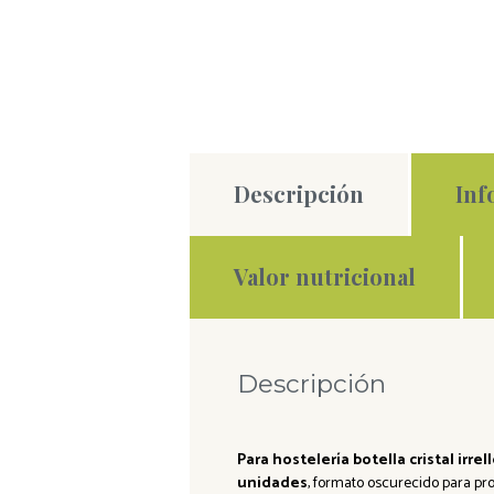
Descripción
Inf
Valor nutricional
Descripción
Para hostelería botella cristal irre
unidades
, formato oscurecido para pro