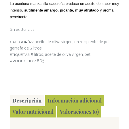
L
a aceituna manzanilla cacereña
produce un aceite de sabor muy
intenso,
sutilmente amargo, picante, muy afrutado
y
aroma
penetrante.
Sin existencias
aceite de oliva virgen
en recipiente de pet
CATEGORÍAS:
,
,
garrafa de 5 litros
5 litros
aceite de oliva virgen
pet
ETIQUETAS:
,
,
4805
PRODUCT ID:
Descripción
Información adicional
Valor nutricional
Valoraciones (0)