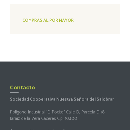
COMPRAS AL POR MAYOR
Contacto
Sociedad Cooperativa Nuestra Señora del Salobrar
Poligono Industrial “El Pocito” Calle D, Parcela D 18
Jaraiz de la Vera Caceres C.p. 10400