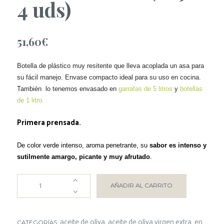
4 uds)
51,60
€
Botella de plástico muy resitente que lleva acoplada un asa para
su fácil manejo. Envase compacto ideal para su uso en cocina.
También lo tenemos envasado en
garrafas de 5 litros
y
botellas
de 1 litro.
Primera prensada.
De color verde intenso, aroma penetrante, su
sabor es intenso y
sutilmente amargo, picante y muy afrutado
.
AÑADIR AL CARRITO
aceite de oliva
aceite de oliva virgen extra
en
CATEGORÍAS:
,
,