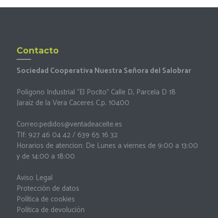
Contacto
Sociedad Cooperativa Nuestra Señora del Salobrar
Poligono Industrial “El Pocito” Calle D, Parcela D 18
Jaraiz de la Vera Caceres C.p. 10400
Correo:
pedidos@ventadeaceite.es
Tlf: 927 46 04 42 / 639 65 16 32
Horarios de atencion: De Lunes a viernes de 9:00 a 13:00
y de 14:00 a 18:00
Aviso Legal
Protección de datos
Política de cookies
Política de devolución