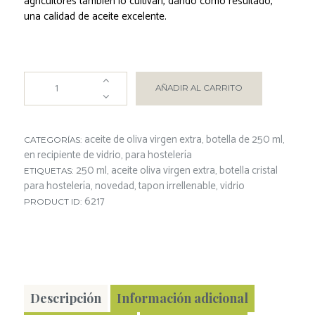
agricultores también lo cultivan, dando como resultado,
una calidad de aceite excelente.
AÑADIR AL CARRITO
aceite de oliva virgen extra
botella de 250 ml
CATEGORÍAS:
,
,
en recipiente de vidrio
para hostelería
,
250 ml
aceite oliva virgen extra
botella cristal
ETIQUETAS:
,
,
para hostelería
novedad
tapon irrellenable
vidrio
,
,
,
6217
PRODUCT ID:
Descripción
Información adicional